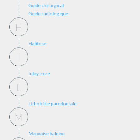
Guide chirurgical
Guide radiologique
H
Halitose
I
Inlay-core
L
Lithotritie parodontale
M
Mauvaise haleine